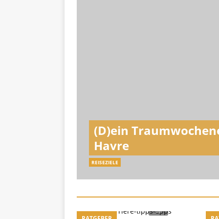
(D)ein Traumwochene
Havre
REISEZIELE
RATGEBER
RA