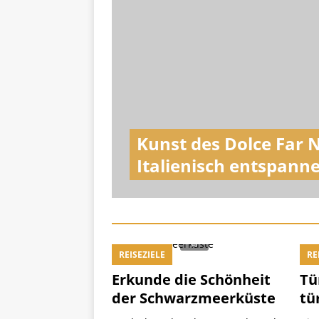
Kunst des Dolce Far N
Italienisch entspann
REISEZIELE
RE
Erkunde die Schönheit
Tü
der Schwarzmeerküste
tü