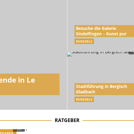
Besuche die Galerie
Sindelfingen – Kunst pur
REISEZIELE
nde in Le
Stadtführung in Bergisch
Gladbach
REISEZIELE
RATGEBER
TGEBER