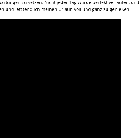
rwartungen zu setzen. Nicht jeder Tag würde perfekt verlaufen, und
en und letztendlich meinen Urlaub voll und ganz zu genießen.