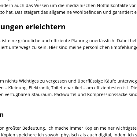
ondern auch das Wissen um die medizinischen Notfallkontakte vor O
tto hat. Das steigert das allgemeine Wohlbefinden und garantiert e
tungen erleichtern
 ist eine gründliche und effiziente Planung unerlässlich. Dabei he
ert unterwegs zu sein. Hier sind meine persönlichen Empfehlunge
O, um nichts Wichtiges zu vergessen und überflüssige Käufe unterw
n – Kleidung, Elektronik, Toilettenartikel – am effizientesten ist. 
n verfügbaren Stauraum. Packwürfel und Kompressionssäcke sind
en
von größter Bedeutung. Ich mache immer Kopien meiner wichtigst
Kopien speichere ich sowohl physisch als auch digital, indem ich s