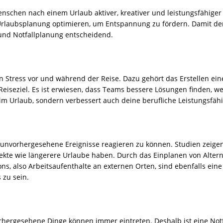
Menschen nach einem Urlaub aktiver, kreativer und leistungsfähige
Urlaubsplanung optimieren, um Entspannung zu fördern. Damit der 
 und Notfallplanung entscheidend.
 Stress vor und während der Reise. Dazu gehört das Erstellen eine
iseziel. Es ist erwiesen, dass Teams bessere Lösungen finden, w
ur im Urlaub, sondern verbessert auch deine berufliche Leistungsfähi
f unvorhergesehene Ereignisse reagieren zu können. Studien zeige
te wie längerere Urlaube haben. Durch das Einplanen von Alterna
, also Arbeitsaufenthalte an externen Orten, sind ebenfalls eine 
 zu sein.
vorhergesehene Dinge können immer eintreten. Deshalb ist eine No