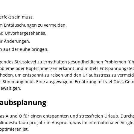
erfekt sein muss.
 um Enttäuschungen zu vermeiden.
und Unvorhergesehenes.
für Änderungen.
en aus der Ruhe bringen.
teigendes Stresslevel zu ernsthaften gesundheitlichen Problemen f
robleme oder Kopfschmerzen erkannt und mittels Entspannungstec
hoden, um entspannt zu reisen und den Urlaubsstress zu vermeide
ie Stimmung hebt. Eine ausgewogene Ernährung mit viel Obst, Ge
bewältigen.
laubsplanung
das A und O für einen entspannten und stressfreien Urlaub. Durc
indesturlaub pro Jahr in Anspruch, was im internationalen Vergle
optimieren ist.