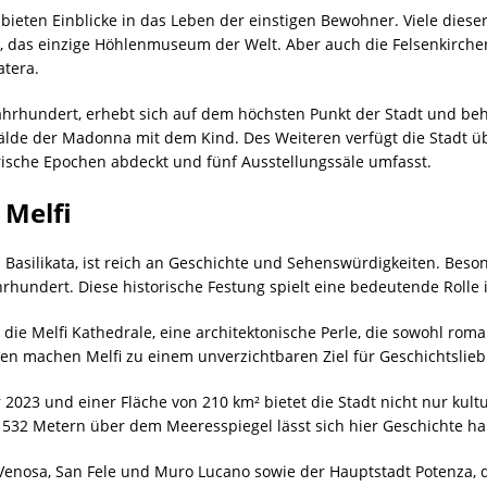
“, bieten Einblicke in das Leben der einstigen Bewohner. Viele d
, das einzige Höhlenmuseum der Welt. Aber auch die Felsenkirchen
tera.
Jahrhundert, erhebt sich auf dem höchsten Punkt der Stadt und be
älde der Madonna mit dem Kind. Des Weiteren verfügt die Stadt 
rische Epochen abdeckt und fünf Ausstellungssäle umfasst.
 Melfi
n Basilikata, ist reich an Geschichte und Sehenswürdigkeiten. Beso
hundert. Diese historische Festung spielt eine bedeutende Rolle in
die Melfi Kathedrale, eine architektonische Perle, die sowohl roman
 machen Melfi zu einem unverzichtbaren Ziel für Geschichtslieb
 2023 und einer Fläche von 210 km² bietet die Stadt nicht nur kul
532 Metern über dem Meeresspiegel lässt sich hier Geschichte ha
enosa, San Fele und Muro Lucano sowie der Hauptstadt Potenza, die 