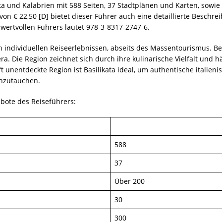
 und Kalabrien mit 588 Seiten, 37 Stadtplänen und Karten, sowie üb
von € 22,50 [D] bietet dieser Führer auch eine detaillierte Besch
wertvollen Führers lautet 978-3-8317-2747-6.
 von individuellen Reiseerlebnissen, abseits des Massentourismus
ra. Die Region zeichnet sich durch ihre kulinarische Vielfalt und 
ft unentdeckte Region ist Basilikata ideal, um authentische itali
einzutauchen.
bote des Reiseführers:
588
37
Über 200
30
300