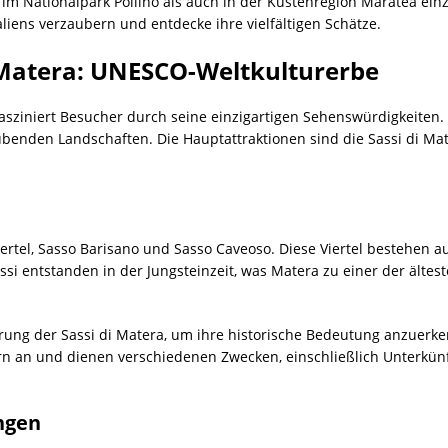
 im Nationalpark Pollino als auch in der Küstenregion Maratea einz
iens verzaubern und entdecke ihre vielfältigen Schätze.
Matera: UNESCO-Weltkulturerbe
fasziniert Besucher durch seine einzigartigen Sehenswürdigkeiten. 
ubenden Landschaften. Die Hauptattraktionen sind die Sassi di Ma
iertel, Sasso Barisano und Sasso Caveoso. Diese Viertel bestehen 
si entstanden in der Jungsteinzeit, was Matera zu einer der ältes
rung der Sassi di Matera, um ihre historische Bedeutung anzuerke
n und dienen verschiedenen Zwecken, einschließlich Unterkünft
ngen