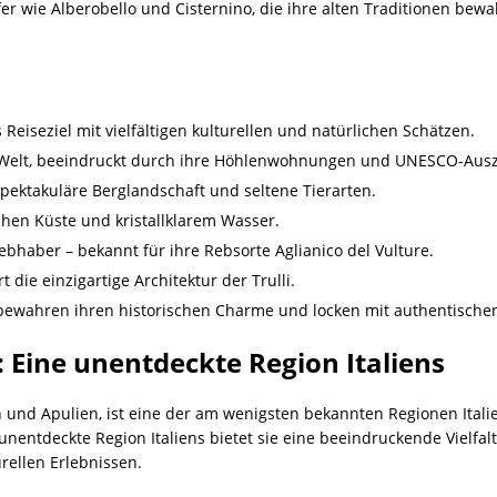
r wie Alberobello und Cisternino, die ihre alten Traditionen bewa
 Reiseziel mit vielfältigen kulturellen und natürlichen Schätzen.
er Welt, beeindruckt durch ihre Höhlenwohnungen und UNESCO-Aus
spektakuläre Berglandschaft und seltene Tierarten.
chen Küste und kristallklarem Wasser.
iebhaber – bekannt für ihre Rebsorte Aglianico del Vulture.
 die einzigartige Architektur der Trulli.
 bewahren ihren historischen Charme und locken mit authentischen
: Eine unentdeckte Region Italiens
n und Apulien, ist eine der am wenigsten bekannten Regionen Ital
s unentdeckte Region Italiens bietet sie eine beeindruckende Vielf
rellen Erlebnissen.