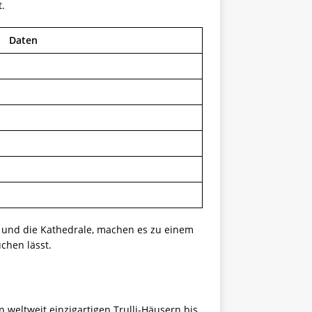
t.
Daten
i und die Kathedrale, machen es zu einem
uchen lässt.
 weltweit einzigartigen Trulli-Häusern bis