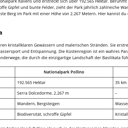
ionalpark Italiens und erstreckt sich über 192.565 Hektar. Berühmt 
e Gipfel und bunte Felder, zieht der Park jährlich zahlreiche W
hste Berg im Park mit einer Höhe von 2.267 Metern. Hier kannst du
a
ren kristallklaren Gewässern und malerischen Stränden. Sie erstre
assersport und Entspannung. Die Küstenregion ist ein wahres Par
erwege, die durch die einzigartige Landschaft der Basilikata füh
Nationalpark Pollino
192.565 Hektar
35 km 
Serra Dolcedorme, 2.267 m
–
Wandern, Bergsteigen
Wasser
Biodiversität, schroffe Gipfel
Krista