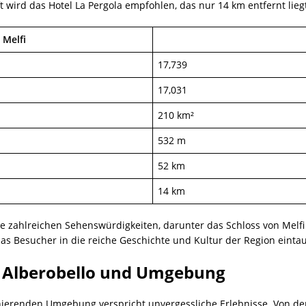
t wird das Hotel La Pergola empfohlen, das nur 14 km entfernt lieg
 Melfi
17,739
17,031
210 km²
532 m
52 km
14 km
ie zahlreichen Sehenswürdigkeiten, darunter das Schloss von Melf
 das Besucher in die reiche Geschichte und Kultur der Region einta
e: Alberobello und Umgebung
nierenden Umgebung verspricht unvergessliche Erlebnisse. Von den