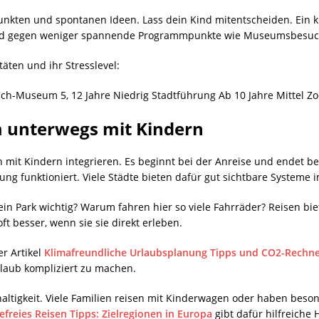
unkten und spontanen Ideen. Lass dein Kind mitentscheiden. Ein kl
and gegen weniger spannende Programmpunkte wie Museumsbesuc
täten und ihr Stresslevel:
mach-Museum 5, 12 Jahre Niedrig Stadtführung Ab 10 Jahre Mittel Zo
 unterwegs mit Kindern
sen mit Kindern integrieren. Es beginnt bei der Anreise und endet 
ung funktioniert. Viele Städte bieten dafür gut sichtbare Systeme 
n Park wichtig? Warum fahren hier so viele Fahrräder? Reisen bi
 besser, wenn sie sie direkt erleben.
er Artikel
Klimafreundliche Urlaubsplanung Tipps und CO2-Rechn
laub kompliziert zu machen.
chhaltigkeit. Viele Familien reisen mit Kinderwagen oder haben bes
efreies Reisen Tipps: Zielregionen in Europa
gibt dafür hilfreiche 