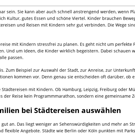
bar sein. Sie kann aber auch schnell anstrengend werden, wenn P
ch Kultur, gutes Essen und schöne Viertel. Kinder brauchen Beweg
ereisen und Reisen mit Kindern sehr gut verbinden. Die Wege sind k
dtereise mit Kindern stressfrei zu planen. Es geht nicht um perfekte
en. Und um Ideen, die Kinder wirklich begeistern. Dabei schauen w
 alle passen.
xis. Zum Beispiel zur Auswahl der Stadt, zur Anreise, zur Unterkun
tionen kommen vor. Denn genau sie entscheiden oft darüber, ob ei
e Städtereisen mit Kindern. Ob Hamburg, Leipzig, Freiburg oder M
s der Reise kein Programmmarathon, sondern eine gemeinsame Ze
amilien bei Städtereisen auswählen
ich gut an. Das liegt weniger an Sehenswürdigkeiten und mehr an St
d flexible Angebote. Städte wie Berlin oder Köln punkten mit Par