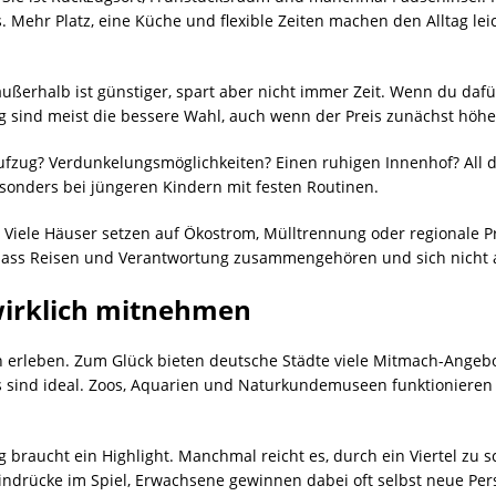
. Mehr Platz, eine Küche und flexible Zeiten machen den Alltag le
außerhalb ist günstiger, spart aber nicht immer Zeit. Wenn du dafü
ng sind meist die bessere Wahl, auch wenn der Preis zunächst höhe
Aufzug? Verdunkelungsmöglichkeiten? Einen ruhigen Innenhof? All d
esonders bei jüngeren Kindern mit festen Routinen.
 Viele Häuser setzen auf Ökostrom, Mülltrennung oder regionale Pr
dass Reisen und Verantwortung zusammengehören und sich nicht 
 wirklich mitnehmen
en erleben. Zum Glück bieten deutsche Städte viele Mitmach-Angebo
 sind ideal. Zoos, Aquarien und Naturkundemuseen funktionieren 
Tag braucht ein Highlight. Manchmal reicht es, durch ein Viertel zu
Eindrücke im Spiel, Erwachsene gewinnen dabei oft selbst neue Per