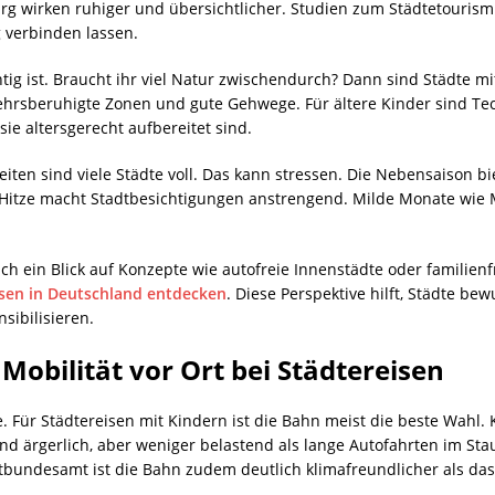
g wirken ruhiger und übersichtlicher. Studien zum Städtetourism
g verbinden lassen.
tig ist. Braucht ihr viel Natur zwischendurch? Dann sind Städte mi
kehrsberuhigte Zonen und gute Gehwege. Für ältere Kinder sind Te
e altersgerecht aufbereitet sind.
nzeiten sind viele Städte voll. Das kann stressen. Die Nebensaison 
e Hitze macht Stadtbesichtigungen anstrengend. Milde Monate wie
sich ein Blick auf Konzepte wie autofreie Innenstädte oder familien
isen in Deutschland entdecken
. Diese Perspektive hilft, Städte b
sibilisieren.
Mobilität vor Ort bei Städtereisen
e. Für Städtereisen mit Kindern ist die Bahn meist die beste Wahl
d ärgerlich, aber weniger belastend als lange Autofahrten im Sta
ltbundesamt ist die Bahn zudem deutlich klimafreundlicher als das