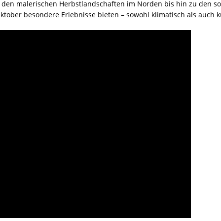
 den malerischen Herbstlandschaften im Norden bis hin zu den so
ktober besondere Erlebnisse bieten – sowohl klimatisch als auch ku