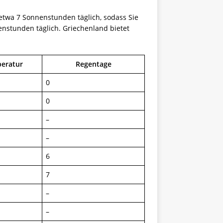
etwa 7 Sonnenstunden täglich, sodass Sie
enstunden täglich. Griechenland bietet
eratur
Regentage
0
0
–
–
6
7
–
–