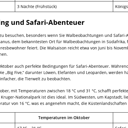
3 Nächte (Frühstück)
Königs
ing und Safari-Abenteuer
ka zu besuchen, besonders wenn Sie Walbeobachtungen und Safari-Ab
manus, dem bekanntesten Ort für Walbeobachtungen in Südafrika,
eeresbewohner feiert. Die Walsaison reicht etwa von Juni bis Novem
hen.
tober auch perfekte Bedingungen für Safari-Abenteuer. Während 
 Die „Big Five,“ darunter Löwen, Elefanten und Leoparden, werden h
nfacher, die Tierwelt zu beobachten.
ber, mit Temperaturen zwischen 18 °C und 31 °C, schafft perfekte
 Kruger-Nationalpark ist dies ideal. Im Südwesten, um Kapstadt, l
ratur von 16 °C, was es angenehm macht, die Küstenlandschaften
Temperaturen im Oktober