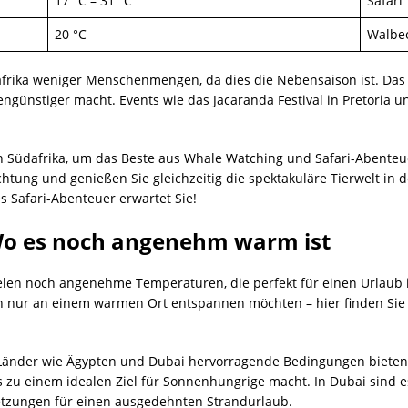
17 °C – 31 °C
Safari
20 °C
Walbe
afrika weniger Menschenmengen, da dies die Nebensaison ist. Das f
tengünstiger macht. Events wie das Jacaranda Festival in Pretoria
h Südafrika, um das Beste aus Whale Watching und Safari-Abenteu
htung und genießen Sie gleichzeitig die spektakuläre Tierwelt in d
 Safari-Abenteuer erwartet Sie!
 Wo es noch angenehm warm ist
ielen noch angenehme Temperaturen, die perfekt für einen Urlaub 
ch nur an einem warmen Ort entspannen möchten – hier finden Sie
ss Länder wie Ägypten und Dubai hervorragende Bedingungen bieten
 zu einem idealen Ziel für Sonnenhungrige macht. In Dubai sind es
etzungen für einen ausgedehnten Strandurlaub.