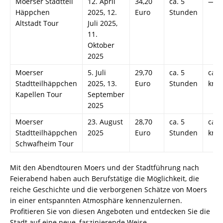
Moerser Stadtteil
12. April
34,20
ca. 5
—
Häppchen
2025, 12.
Euro
Stunden
Altstadt Tour
Juli 2025,
11.
Oktober
2025
Moerser
5. Juli
29,70
ca. 5
ca. 
Stadtteilhäppchen
2025, 13.
Euro
Stunden
km
Kapellen Tour
September
2025
Moerser
23. August
28,70
ca. 5
ca. 
Stadtteilhäppchen
2025
Euro
Stunden
km
Schwafheim Tour
Mit den Abendtouren Moers und der Stadtführung nach
Feierabend haben auch Berufstätige die Möglichkeit, die
reiche Geschichte und die verborgenen Schätze von Moers
in einer entspannten Atmosphäre kennenzulernen.
Profitieren Sie von diesen Angeboten und entdecken Sie die
Stadt auf eine neue, faszinierende Weise.