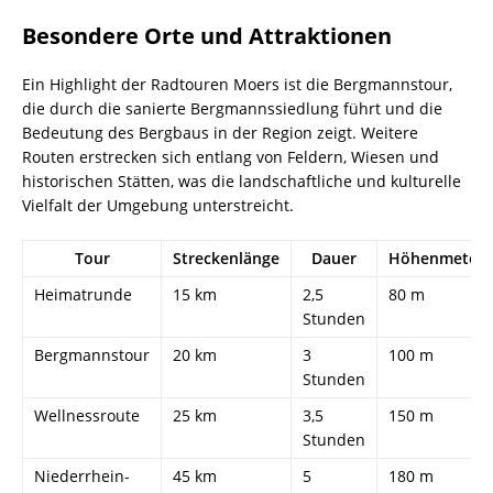
Besondere Orte und Attraktionen
Ein Highlight der Radtouren Moers ist die Bergmannstour,
die durch die sanierte Bergmannssiedlung führt und die
Bedeutung des Bergbaus in der Region zeigt. Weitere
Routen erstrecken sich entlang von Feldern, Wiesen und
historischen Stätten, was die landschaftliche und kulturelle
Vielfalt der Umgebung unterstreicht.
Tour
Streckenlänge
Dauer
Höhenmeter
Heimatrunde
15 km
2,5
80 m
Stunden
Bergmannstour
20 km
3
100 m
Stunden
Wellnessroute
25 km
3,5
150 m
Stunden
Niederrhein-
45 km
5
180 m