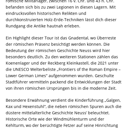
römische Militärlager, zwischen 16 v. Chr. und 43 n. Chr.
befanden sich bis zu zwei Legionen in diesen Lagern. Mit
eindrucksvollen historischen Relikten und
durchkonstruierten Holz-Erde-Techniken lässt dich dieser
Rundgang die Antike hautnah erleben.
Ein Highlight dieser Tour ist das Gnadental, wo Überreste
der römischen Präsenz besichtigt werden können. Die
Bedeutung der römischen Geschichte Neuss wird hier
besonders deutlich. Zu den weiteren Stationen zählen das
Koenenlager und der Reckberg Kleinkastell, die 2021 unter
die UNESCO Welterbeliste „Frontiers of the Roman Empire –
Lower German Limes“ aufgenommen wurden. Geschulte
Stadtführer vermitteln packend die Entwicklungen der Stadt
von ihren römischen Ursprüngen bis in die moderne Zeit.
Besondere Erwähnung verdient die Kinderführung „Galgen,
Kax und Hexenstuhl“, die neben römischen Spuren auch die
düstere mittelalterliche Geschichte Neuss’ beleuchtet.
Historische Orte wie der Windmühlenturm und der
Kehlturm, wo der berüchtigte Fetzer auf seine Hinrichtung