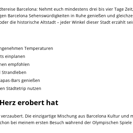
dtereise Barcelona: Nehmt euch mindestens drei bis vier Tage Zeit
tigen Barcelona Sehenswürdigkeiten in Ruhe genießen und gleichze
der die historische Altstadt – jeder Winkel dieser Stadt erzählt se
it angenehmen Temperaturen
hts einplanen
onen empfohlen
d Strandleben
Tapas-Bars genießen
ten Städtetrip nutzen
erz erobert hat
verzaubert. Die einzigartige Mischung aus Barcelona Kultur und 
chon bei meinem ersten Besuch während der Olympischen Spiele 