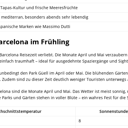
e Tapas-Kultur und frische Meeresfrüchte
 mediterran, besonders abends sehr lebendig
spanische Marken wie Massimo Dutti
Barcelona im Frühling
e Barcelona Reisezeit verliebt. Die Monate April und Mai verzau
t einfach traumhaft – ideal für ausgedehnte Spaziergänge und Sigh
nbedingt den Park Güell im April oder Mai. Die blühenden Gärten
Zudem sind zu dieser Zeit deutlich weniger Touristen unterwegs
celona sind die Monate April und Mai. Das Wetter ist meist sonnig
Parks und Gärten stehen in voller Blüte – ein wahres Fest für die 
hschnittstemperatur
Sonnenstund
8