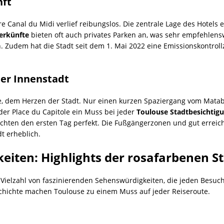
nft
 Canal du Midi verlief reibungslos. Die zentrale Lage des Hotels e
erkünfte
bieten oft auch privates Parken an, was sehr empfehlensw
Zudem hat die Stadt seit dem 1. Mai 2022 eine Emissionskontroll
der Innenstadt
, dem Herzen der Stadt. Nur einen kurzen Spaziergang vom Mata
der Place du Capitole ein Muss bei jeder
Toulouse Stadtbesichtig
hten den ersten Tag perfekt. Die Fußgängerzonen und gut erreich
t erheblich.
iten: Highlights der rosafarbenen S
 Vielzahl von faszinierenden Sehenswürdigkeiten, die jeden Besuch
schichte machen Toulouse zu einem Muss auf jeder Reiseroute.