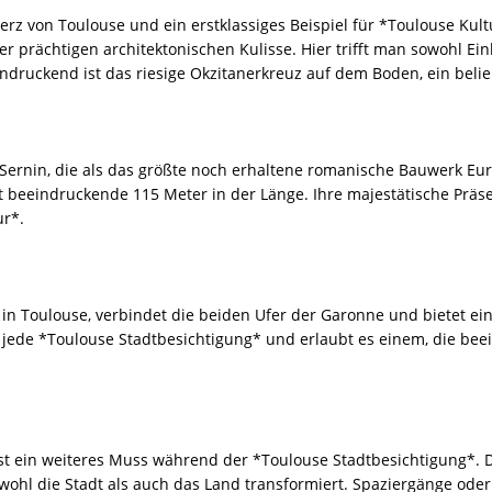
erz von Toulouse und ein erstklassiges Beispiel für *Toulouse Kultu
r prächtigen architektonischen Kulisse. Hier trifft man sowohl Ei
ruckend ist das riesige Okzitanerkreuz auf dem Boden, ein belie
int-Sernin, die als das größte noch erhaltene romanische Bauwerk Eu
 beeindruckende 115 Meter in der Länge. Ihre majestätische Präse
ur*.
 in Toulouse, verbindet die beiden Ufer der Garonne und bietet eine
 jede *Toulouse Stadtbesichtigung* und erlaubt es einem, die be
ist ein weiteres Muss während der *Toulouse Stadtbesichtigung*
wohl die Stadt als auch das Land transformiert. Spaziergänge oder