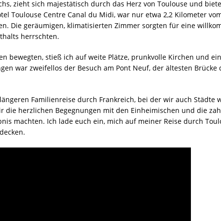
ichs, zieht sich majestätisch durch das Herz von Toulouse und bi
el Toulouse Centre Canal du Midi, war nur etwa 2,2 Kilometer vo
n. Die geräumigen, klimatisierten Zimmer sorgten für eine will
halts herrschten.
 bewegten, stieß ich auf weite Plätze, prunkvolle Kirchen und ein
en war zweifellos der Besuch am Pont Neuf, der ältesten Brücke d
längeren Familienreise durch Frankreich, bei der wir auch Städte
r die herzlichen Begegnungen mit den Einheimischen und die zahlr
nis machten. Ich lade euch ein, mich auf meiner Reise durch Toulo
tdecken.