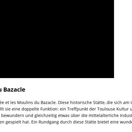
u Bazacle
sée et les Moulins du Bazacle. Diese historische Stätte, die sich am
t sie eine doppelte Funktion: ein Treffpunkt der Toulouse Kultur 
ewundern und gleichzeitig etwas über die mittelalterliche Industri
n gespielt hat. Ein Rundgang durch diese Stätte bietet eine wun