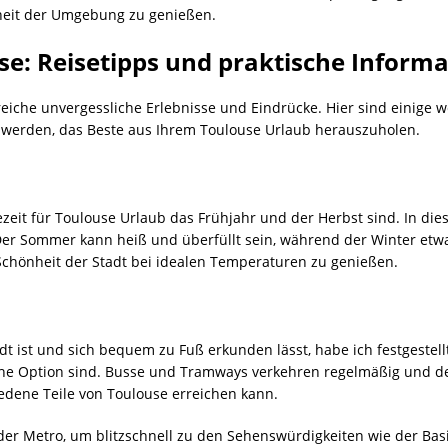
heit der Umgebung zu genießen.
se: Reisetipps und praktische Inform
reiche unvergessliche Erlebnisse und Eindrücke. Hier sind einige 
n werden, das Beste aus Ihrem Toulouse Urlaub herauszuholen.
sezeit für Toulouse Urlaub das Frühjahr und der Herbst sind. In d
 Der Sommer kann heiß und überfüllt sein, während der Winter etwa
 Schönheit der Stadt bei idealen Temperaturen zu genießen.
t ist und sich bequem zu Fuß erkunden lässt, habe ich festgestellt
he Option sind. Busse und Tramways verkehren regelmäßig und de
dene Teile von Toulouse erreichen kann.
der Metro, um blitzschnell zu den Sehenswürdigkeiten wie der Bas