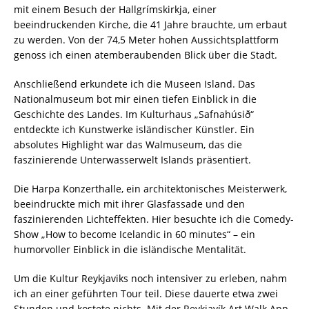
mit einem Besuch der Hallgrímskirkja, einer
beeindruckenden Kirche, die 41 Jahre brauchte, um erbaut
zu werden. Von der 74,5 Meter hohen Aussichtsplattform
genoss ich einen atemberaubenden Blick über die Stadt.
Anschließend erkundete ich die Museen Island. Das
Nationalmuseum bot mir einen tiefen Einblick in die
Geschichte des Landes. Im Kulturhaus „Safnahúsið“
entdeckte ich Kunstwerke isländischer Künstler. Ein
absolutes Highlight war das Walmuseum, das die
faszinierende Unterwasserwelt Islands präsentiert.
Die Harpa Konzerthalle, ein architektonisches Meisterwerk,
beeindruckte mich mit ihrer Glasfassade und den
faszinierenden Lichteffekten. Hier besuchte ich die Comedy-
Show „How to become Icelandic in 60 minutes“ – ein
humorvoller Einblick in die isländische Mentalität.
Um die Kultur Reykjaviks noch intensiver zu erleben, nahm
ich an einer geführten Tour teil. Diese dauerte etwa zwei
Stunden und kostete nichts. Mit der Reykjavík Art Walk App