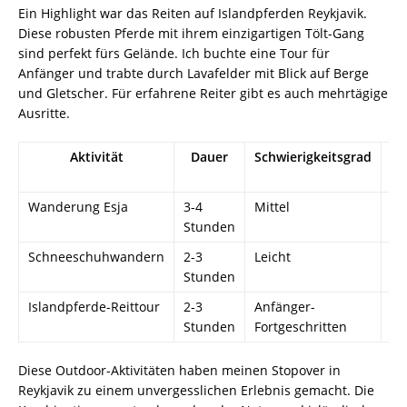
Ein Highlight war das Reiten auf Islandpferden Reykjavik.
Diese robusten Pferde mit ihrem einzigartigen Tölt-Gang
sind perfekt fürs Gelände. Ich buchte eine Tour für
Anfänger und trabte durch Lavafelder mit Blick auf Berge
und Gletscher. Für erfahrene Reiter gibt es auch mehrtägige
Ausritte.
Aktivität
Dauer
Schwierigkeitsgrad
Ja
Wanderung Esja
3-4
Mittel
Ma
Stunden
Se
Schneeschuhwandern
2-3
Leicht
No
Stunden
Mä
Islandpferde-Reittour
2-3
Anfänger-
Ga
Stunden
Fortgeschritten
Diese Outdoor-Aktivitäten haben meinen Stopover in
Reykjavik zu einem unvergesslichen Erlebnis gemacht. Die