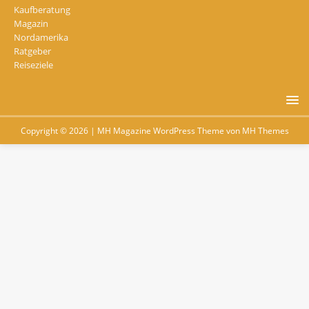
Kaufberatung
Magazin
Nordamerika
Ratgeber
Reiseziele
Copyright © 2026 | MH Magazine WordPress Theme von
MH Themes