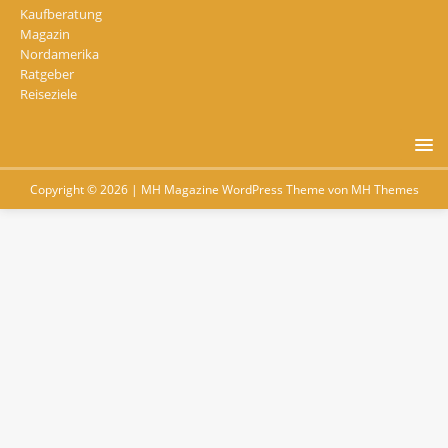
Kaufberatung
Magazin
Nordamerika
Ratgeber
Reiseziele
Copyright © 2026 | MH Magazine WordPress Theme von
MH Themes