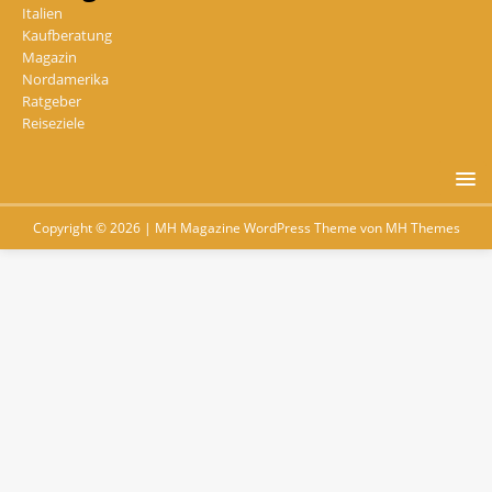
Italien
Kaufberatung
Magazin
Nordamerika
Ratgeber
Reiseziele
Copyright © 2026 | MH Magazine WordPress Theme von
MH Themes