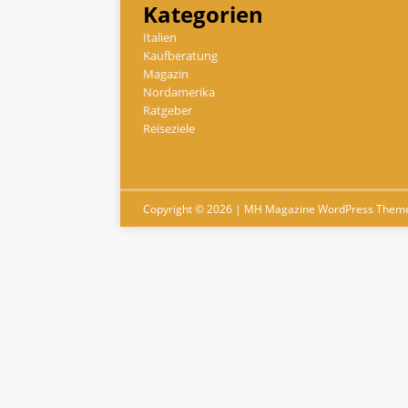
Kategorien
Italien
Kaufberatung
Magazin
Nordamerika
Ratgeber
Reiseziele
Copyright © 2026 | MH Magazine WordPress Them