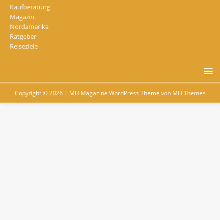
Kaufberatung
Magazin
Nordamerika
Ratgeber
Reiseziele
Copyright © 2026 | MH Magazine WordPress Theme von
MH Themes