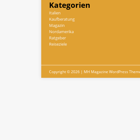
Kategorien
Italien
Kaufberatung
Magazin
Nordamerika
Ratgeber
Reiseziele
Copyright © 2026 | MH Magazine WordPress Them