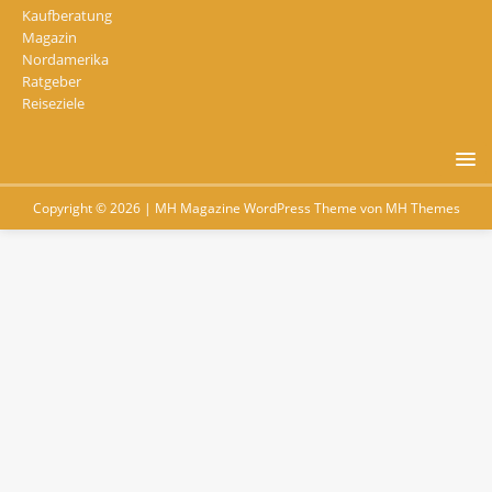
Kaufberatung
Magazin
Nordamerika
Ratgeber
Reiseziele
Copyright © 2026 | MH Magazine WordPress Theme von
MH Themes