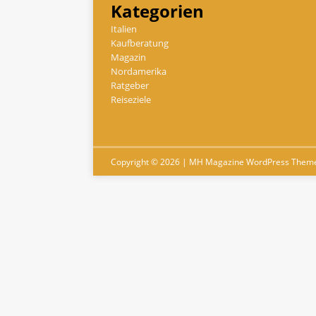
Kategorien
Italien
Kaufberatung
Magazin
Nordamerika
Ratgeber
Reiseziele
Copyright © 2026 | MH Magazine WordPress Them