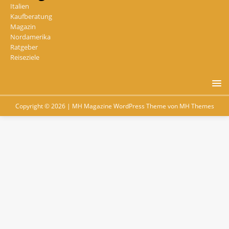
Italien
Kaufberatung
Magazin
Nordamerika
Ratgeber
Reiseziele
Copyright © 2026 | MH Magazine WordPress Theme von
MH Themes