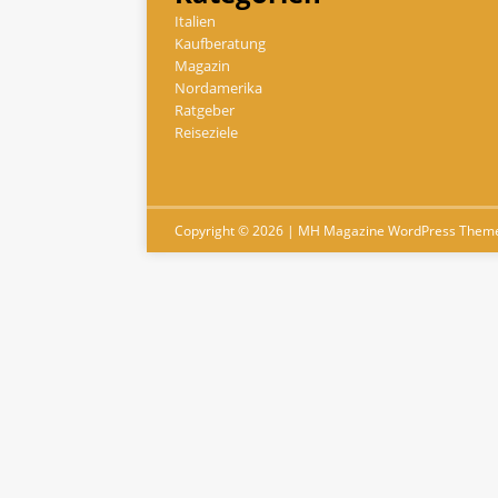
Italien
Kaufberatung
Magazin
Nordamerika
Ratgeber
Reiseziele
Copyright © 2026 | MH Magazine WordPress Them